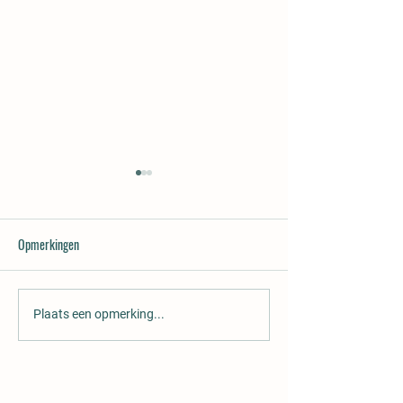
Opmerkingen
Vacature: roosteraa
Leuk op 14 juni: schminken
Plaats een opmerking...