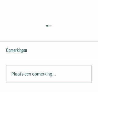
Opmerkingen
Vacature: roosteraa
Leuk op 14 juni: schminken
Plaats een opmerking...