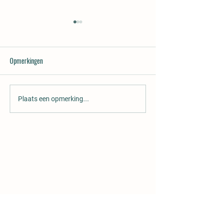
Opmerkingen
Vacature: roosteraa
Leuk op 14 juni: schminken
Plaats een opmerking...